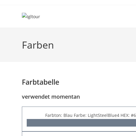
Skip
to
content
Farben
Farbtabelle
verwendet momentan
Farbton: Blau Farbe: LightSteelBlue4 HEX: