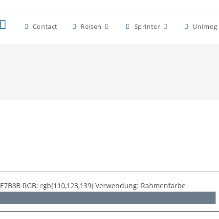
Contact
Reisen
Sprinter
Unimog
 #6E7B8B RGB: rgb(110,123,139) Verwendung: Rahmenfarbe