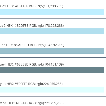
lue1 HEX: #BFEFFF RGB: rgb(191,239,255)
lue2 HEX: #B2DFEE RGB: rgb(178,223,238)
lue3 HEX: #9AC0CD RGB: rgb(154,192,205)
lue4 HEX: #68838B RGB: rgb(104,131,139)
Cyan HEX: #E0FFFF RGB: rgb(224,255,255)
yan1 HEX: #E0FFFF RGB: rgb(224,255,255)