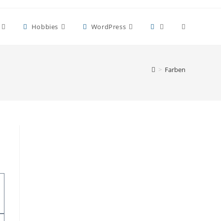
Toggle
Hobbies
WordPress
website
>
Farben
search