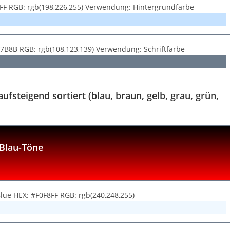
2FF RGB: rgb(198,226,255) Verwendung: Hintergrundfarbe
C7B8B RGB: rgb(108,123,139) Verwendung: Schriftfarbe
fsteigend sortiert (blau, braun, gelb, grau, grün,
Blau-Töne
Blue HEX: #F0F8FF RGB: rgb(240,248,255)