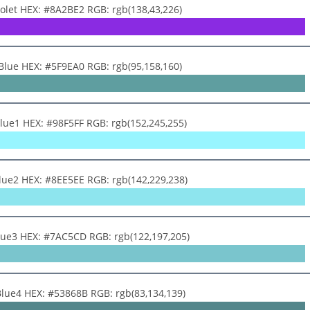
iolet HEX: #8A2BE2 RGB: rgb(138,43,226)
Blue HEX: #5F9EA0 RGB: rgb(95,158,160)
lue1 HEX: #98F5FF RGB: rgb(152,245,255)
lue2 HEX: #8EE5EE RGB: rgb(142,229,238)
lue3 HEX: #7AC5CD RGB: rgb(122,197,205)
Blue4 HEX: #53868B RGB: rgb(83,134,139)