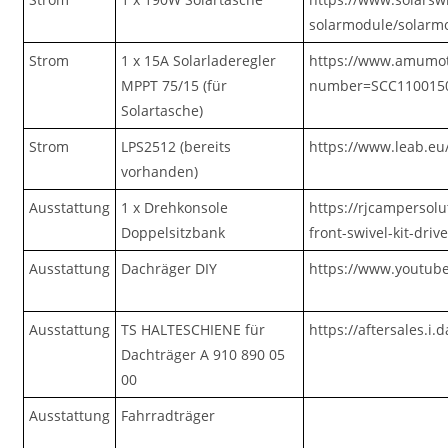
solarmodule/solarmo
Strom
1 x 15A Solarladeregler
https://www.amumot
MPPT 75/15 (für
number=SCC110015
Solartasche)
Strom
LPS2512 (bereits
https://www.leab.eu
vorhanden)
Ausstattung
1 x Drehkonsole
https://rjcampersolu
Doppelsitzbank
front-swivel-kit-dri
Ausstattung
Dachräger DIY
https://www.youtub
Ausstattung
TS HALTESCHIENE für
https://aftersales.i
Dachträger A 910 890 05
00
Ausstattung
Fahrradträger