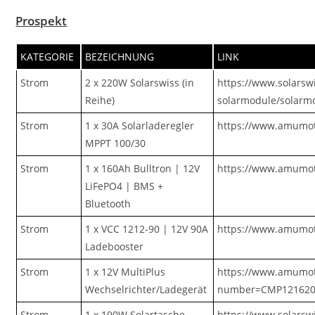
Prospekt
KATEGORIE
BEZEICHNUNG
LINK
Strom
2 x 220W Solarswiss (in
https://www.solarsw
Reihe)
solarmodule/solarm
Strom
1 x 30A Solarladeregler
https://www.amumot
MPPT 100/30
Strom
1 x 160Ah Bulltron | 12V
https://www.amumot
LiFePO4 | BMS +
Bluetooth
Strom
1 x VCC 1212-90 | 12V 90A
https://www.amumot
Ladebooster
Strom
1 x 12V MultiPlus
https://www.amumot-
Wechselrichter/Ladegerät
number=CMP121620
Strom
1 x 190W Solartasche
https://www.solarsw