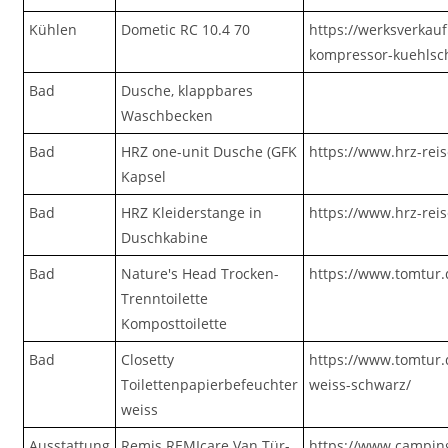
Kühlen
Dometic RC 10.4 70
https://werksverkauf
kompressor-kuehlsch
Bad
Dusche, klappbares
Waschbecken
Bad
HRZ one-unit Dusche (GFK
https://www.hrz-rei
Kapsel
Bad
HRZ Kleiderstange in
https://www.hrz-rei
Duschkabine
Bad
Nature's Head Trocken-
https://www.tomtur.
Trenntoilette
Komposttoilette
Bad
Closetty
https://www.tomtur.
Toilettenpapierbefeuchter
weiss-schwarz/
weiss
Ausstattung
Remis REMIcare Van Tür-
https://www.campin